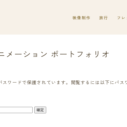
映像制作
旅行
フレ
。
YouTube動画制作
YouTube
The 
SNS用ショート動画制作
ホームページ
アニメーション ポートフォリオ
2Dアニメーション制作
ご依頼の流れ
実績
パスワードで保護されています。閲覧するには以下にパス