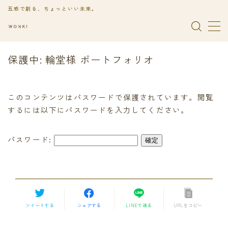
五感で創る、ちょっといい未来。
保護中: 輪堂様 ポートフォリオ
映像制作
YouTube動画制作
このコンテンツはパスワードで保護されています。閲覧
SNS用ショート動画制作
するには以下にパスワードを入力してください。
2Dアニメーション制作
パスワード:
ご依頼の流れ
実績
旅行
ツイートする
シェアする
LINEで送る
URLをコピー
YouTube