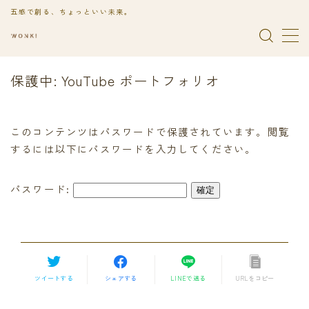
五感で創る、ちょっといい未来。
保護中: YouTube ポートフォリオ
映像制作
YouTube動画制作
このコンテンツはパスワードで保護されています。閲覧
SNS用ショート動画制作
するには以下にパスワードを入力してください。
2Dアニメーション制作
パスワード:
ご依頼の流れ
実績
旅行
ツイートする
シェアする
LINEで送る
URLをコピー
YouTube